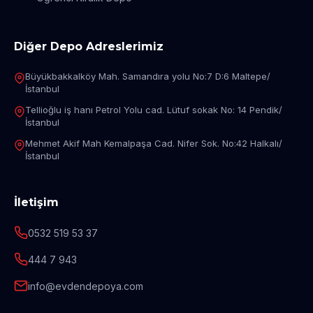
Diğer Depo Adreslerimiz
Büyükbakkalköy Mah. Samandıra yolu No:7 D:6 Maltepe/
İstanbul
Tellioğlu iş hanı Petrol Yolu cad. Lütuf sokak No: 14 Pendik/
İstanbul
Mehmet Akif Mah Kemalpaşa Cad. Nifer Sok. No:42 Halkalı/
İstanbul
İletişim
0532 519 53 37
444 7 943
info@evdendepoya.com