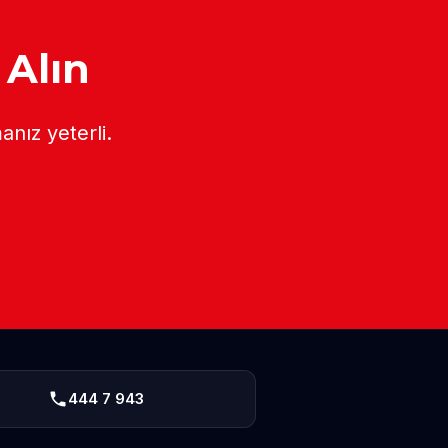
 Alın
anız yeterli.
444 7 943