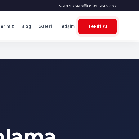
📞
444 7 943
💬
0532 519 53 37
Teklif Al
lerimiz
Blog
Galeri
İletişim
olama