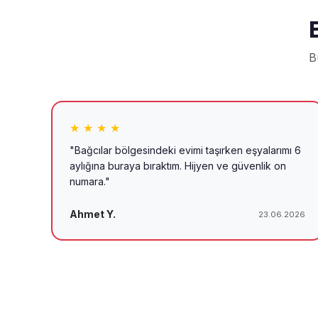
B
★ ★ ★ ★
"Bağcılar bölgesindeki evimi taşırken eşyalarımı 6
aylığına buraya bıraktım. Hijyen ve güvenlik on
numara."
Ahmet Y.
23.06.2026