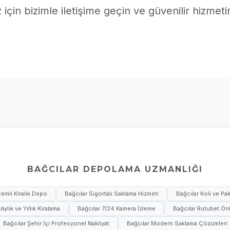
için bizimle iletişime geçin ve güvenilir hizmeti
BAĞCILAR DEPOLAMA UZMANLIĞI
emli Kiralık Depo
Bağcılar Sigortalı Saklama Hizmeti
Bağcılar Koli ve P
Aylık ve Yıllık Kiralama
Bağcılar 7/24 Kamera İzleme
Bağcılar Rutubet Önl
Bağcılar Şehir İçi Profesyonel Nakliyat
Bağcılar Modern Saklama Çözümleri