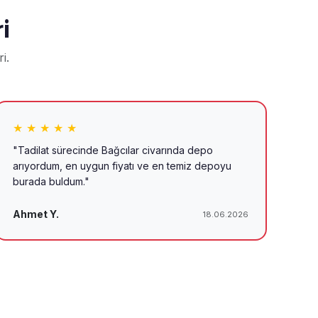
i
i.
★ ★ ★ ★ ★
"Tadilat sürecinde Bağcılar civarında depo
arıyordum, en uygun fiyatı ve en temiz depoyu
burada buldum."
Ahmet Y.
18.06.2026