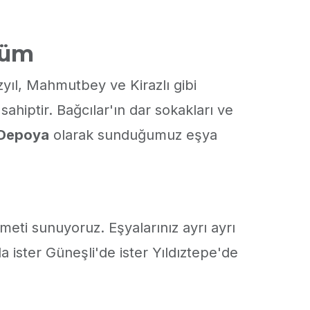
züm
zyıl, Mahmutbey ve Kirazlı gibi
ahiptir. Bağcılar'ın dar sokakları ve
Depoya
olarak sunduğumuz eşya
meti sunuyoruz. Eşyalarınız ayrı ayrı
 ister Güneşli'de ister Yıldıztepe'de