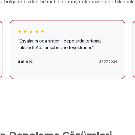
u bölgede bizden hizmet alan müşterilerimizin geri bildirimler
★ ★ ★ ★ ★
"Eşyalarım oda sistemli depolarda tertemiz
saklandı. Adalar şubesine teşekkürler."
Selin K.
27.07.2026