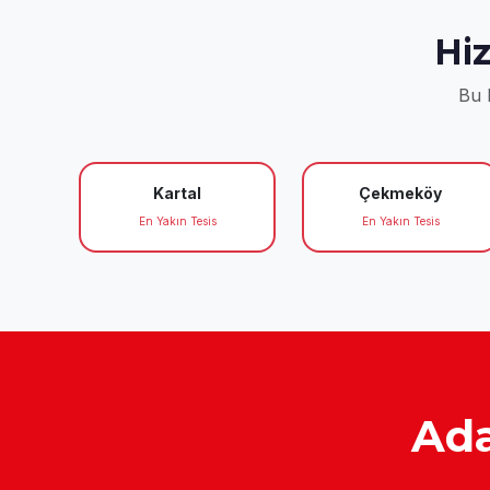
Hi
Bu b
Kartal
Çekmeköy
En Yakın Tesis
En Yakın Tesis
Ada