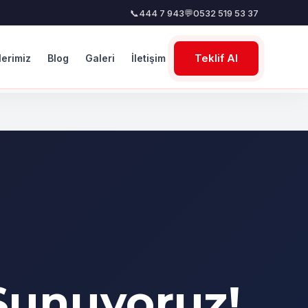
📞
444 7 943
💬
0532 519 53 37
Teklif Al
lerimiz
Blog
Galeri
İletişim
Sunuyoruz!