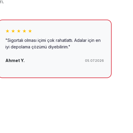
i.
★ ★ ★ ★ ★
"Sigortalı olması içimi çok rahatlattı. Adalar için en
iyi depolama çözümü diyebilirim."
Ahmet Y.
05.07.2026