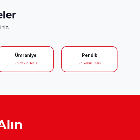
ler
iniz.
Ümraniye
Pendik
En Yakın Tesis
En Yakın Tesis
Alın