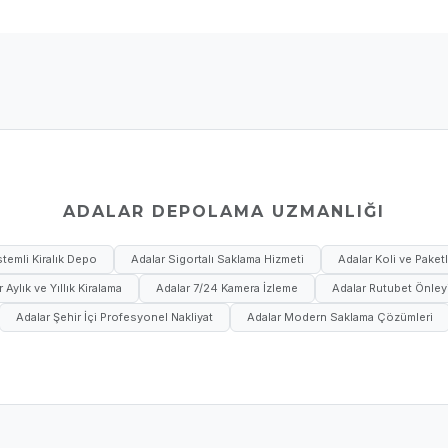
ADALAR DEPOLAMA UZMANLIĞI
temli Kiralık Depo
Adalar Sigortalı Saklama Hizmeti
Adalar Koli ve Pake
 Aylık ve Yıllık Kiralama
Adalar 7/24 Kamera İzleme
Adalar Rutubet Önleyi
Adalar Şehir İçi Profesyonel Nakliyat
Adalar Modern Saklama Çözümleri