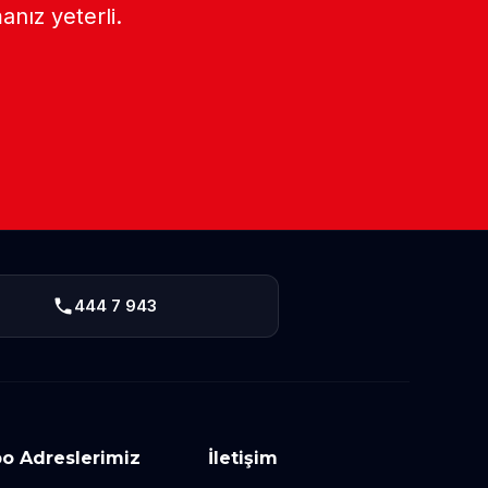
anız yeterli.
444 7 943
o Adreslerimiz
İletişim