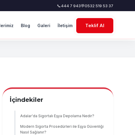
📞
444 7 943
💬
0532 519 53 37
Teklif Al
lerimiz
Blog
Galeri
İletişim
İçindekiler
Adalar'da Sigortalı Eşya Depolama Nedir?
Modern Sigorta Prosedürleri ile Eşya Güvenliği
Nasıl Sağlanır?