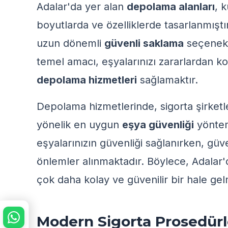
Adalar'da yer alan
depolama alanları
, k
boyutlarda ve özelliklerde tasarlanmıştı
uzun dönemli
güvenli saklama
seçenekl
temel amacı, eşyalarınızı zararlardan k
depolama hizmetleri
sağlamaktır.
Depolama hizmetlerinde,
sigorta şirketl
yönelik en uygun
eşya güvenliği
yönteml
eşyalarınızın güvenliği sağlanırken,
güv
önlemler alınmaktadır. Böylece, Adalar
çok daha kolay ve güvenilir bir hale gel
Modern Sigorta Prosedürle