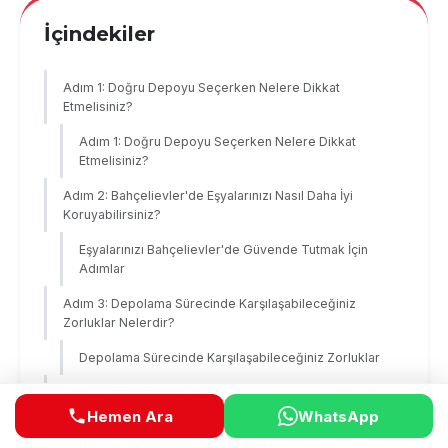
İçindekiler
Adım 1: Doğru Depoyu Seçerken Nelere Dikkat
Etmelisiniz?
Adım 1: Doğru Depoyu Seçerken Nelere Dikkat
Etmelisiniz?
Adım 2: Bahçelievler'de Eşyalarınızı Nasıl Daha İyi
Koruyabilirsiniz?
Eşyalarınızı Bahçelievler'de Güvende Tutmak İçin
Adımlar
Adım 3: Depolama Sürecinde Karşılaşabileceğiniz
Zorluklar Nelerdir?
Depolama Sürecinde Karşılaşabileceğiniz Zorluklar
Adım 4: Bahçelievler'de E-Ticaret Depolama Maliyetlerini
Nasıl Azaltırsınız?
Hemen Ara
WhatsApp
Depolama Alanınızı Optimize Edin