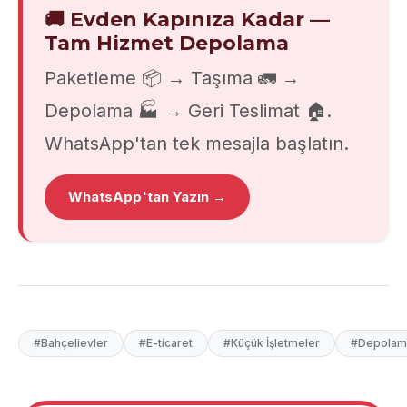
🚚 Evden Kapınıza Kadar —
Tam Hizmet Depolama
Paketleme 📦 → Taşıma 🚛 →
Depolama 🏭 → Geri Teslimat 🏠.
WhatsApp'tan tek mesajla başlatın.
WhatsApp'tan Yazın →
#Bahçelievler
#E-ticaret
#Küçük İşletmeler
#Depolam