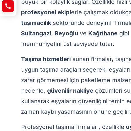
büyük bir kolaylık sağlar. Özellikle hızlı
profesyonel ekip
lerle çalışmak oldukç
taşımacılık
sektöründe deneyimli firmalar
Sultangazi
,
Beyoğlu
ve
Kağıthane
gibi
memnuniyetini üst seviyede tutar.
Taşıma hizmetleri
sunan firmalar, taşın
uygun taşıma araçları seçerek, eşyaları
zarar görmemesi için paketleme malzeme
nedenle,
güvenilir nakliye
çözümleri sun
kullanarak eşyaların güvenliğini temin e
zaman kaybı yaşamasının önüne geçilir.
Profesyonel taşıma firmaları, özellikle
u