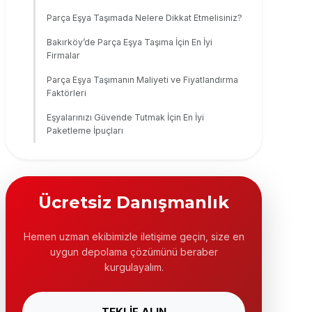
Parça Eşya Taşımada Nelere Dikkat Etmelisiniz?
Bakırköy’de Parça Eşya Taşıma İçin En İyi
Firmalar
Parça Eşya Taşımanın Maliyeti ve Fiyatlandırma
Faktörleri
Eşyalarınızı Güvende Tutmak İçin En İyi
Paketleme İpuçları
Ücretsiz Danışmanlık
Hemen uzman ekibimizle iletişime geçin, size en
uygun depolama çözümünü beraber
kurgulayalım.
TEKLİF ALIN