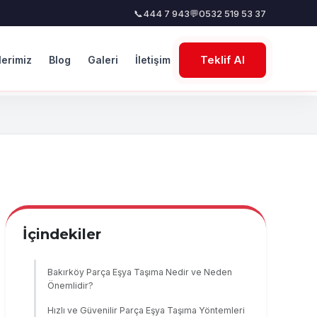
📞
444 7 943
💬
0532 519 53 37
Teklif Al
lerimiz
Blog
Galeri
İletişim
İçindekiler
Bakırköy Parça Eşya Taşıma Nedir ve Neden
Önemlidir?
Hızlı ve Güvenilir Parça Eşya Taşıma Yöntemleri