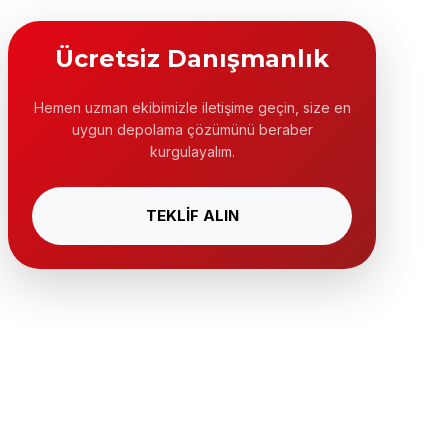
Ücretsiz Danışmanlık
Hemen uzman ekibimizle iletişime geçin, size en
uygun depolama çözümünü beraber
kurgulayalım.
TEKLİF ALIN