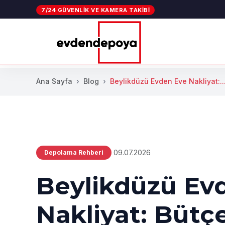
7/24 GÜVENLIK VE KAMERA TAKIBI
Ana Sayfa
Blog
Beylikdüzü Evden Eve Nakliyat:..
09.07.2026
Depolama Rehberi
Beylikdüzü Ev
Nakliyat: Bütç