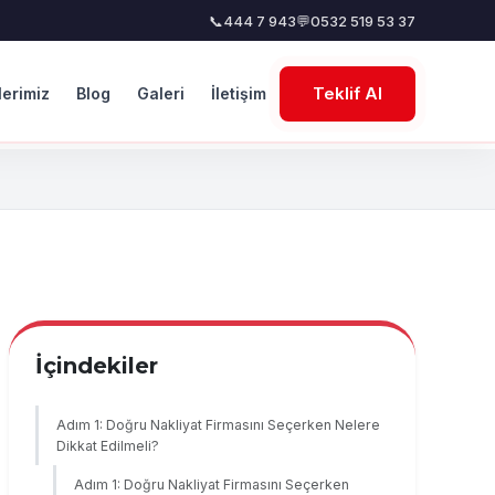
📞
444 7 943
💬
0532 519 53 37
Teklif Al
lerimiz
Blog
Galeri
İletişim
İçindekiler
Adım 1: Doğru Nakliyat Firmasını Seçerken Nelere
Dikkat Edilmeli?
Adım 1: Doğru Nakliyat Firmasını Seçerken