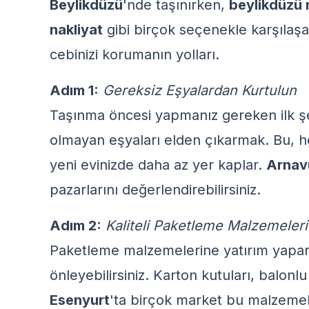
Beylikdüzü
'nde taşınırken,
beylikdüzü n
nakliyat
gibi birçok seçenekle karşılaşac
cebinizi korumanın yolları.
Adım 1:
Gereksiz Eşyalardan Kurtulun
Taşınma öncesi yapmanız gereken ilk şey
olmayan eşyaları elden çıkarmak. Bu, he
yeni evinizde daha az yer kaplar.
Arnav
pazarlarını değerlendirebilirsiniz.
Adım 2:
Kaliteli Paketleme Malzemeleri
Paketleme malzemelerine yatırım yapara
önleyebilirsiniz. Karton kutuları, balonl
Esenyurt
'ta birçok market bu malzemeler