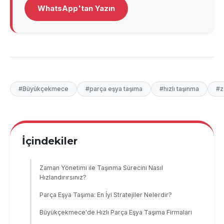
WhatsApp'tan Yazın
#Büyükçekmece
#parça eşya taşıma
#hızlı taşınma
#z
İçindekiler
Zaman Yönetimi ile Taşınma Sürecini Nasıl
Hızlandırırsınız?
Parça Eşya Taşıma: En İyi Stratejiler Nelerdir?
Büyükçekmece'de Hızlı Parça Eşya Taşıma Firmaları