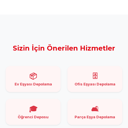
Sizin İçin Önerilen Hizmetler
📦
🗄️
Ev Eşyası Depolama
Ofis Eşyası Depolama
🎓
🛋️
Öğrenci Deposu
Parça Eşya Depolama