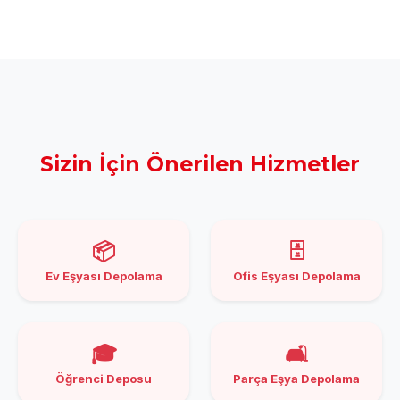
Sizin İçin Önerilen Hizmetler
📦
🗄️
Ev Eşyası Depolama
Ofis Eşyası Depolama
🎓
🛋️
Öğrenci Deposu
Parça Eşya Depolama