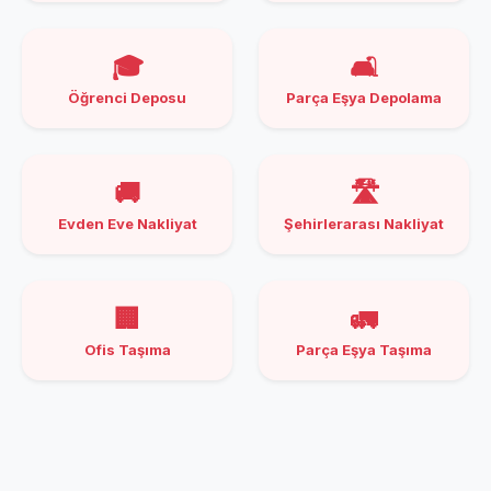
🎓
🛋️
Öğrenci Deposu
Parça Eşya Depolama
🚚
🛣️
Evden Eve Nakliyat
Şehirlerarası Nakliyat
🏢
🚛
Ofis Taşıma
Parça Eşya Taşıma