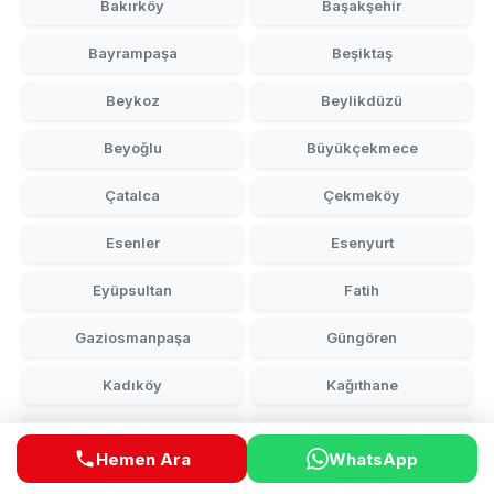
Bakırköy
Başakşehir
Bayrampaşa
Beşiktaş
Beykoz
Beylikdüzü
Beyoğlu
Büyükçekmece
Çatalca
Çekmeköy
Esenler
Esenyurt
Eyüpsultan
Fatih
Gaziosmanpaşa
Güngören
Kadıköy
Kağıthane
Kartal
Küçükçekmece
Hemen Ara
WhatsApp
Maltepe
Pendik