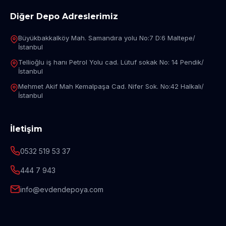
Diğer Depo Adreslerimiz
Büyükbakkalköy Mah. Samandıra yolu No:7 D:6 Maltepe/
İstanbul
Tellioğlu iş hanı Petrol Yolu cad. Lütuf sokak No: 14 Pendik/
İstanbul
Mehmet Akif Mah Kemalpaşa Cad. Nifer Sok. No:42 Halkalı/
İstanbul
İletişim
0532 519 53 37
444 7 943
info@evdendepoya.com