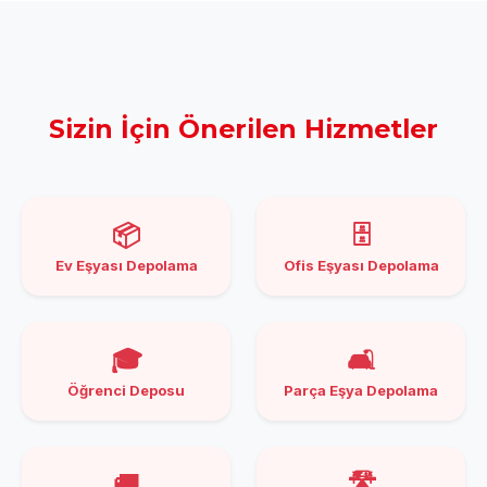
Sizin İçin Önerilen Hizmetler
📦
🗄️
Ev Eşyası Depolama
Ofis Eşyası Depolama
🎓
🛋️
Öğrenci Deposu
Parça Eşya Depolama
🚚
🛣️