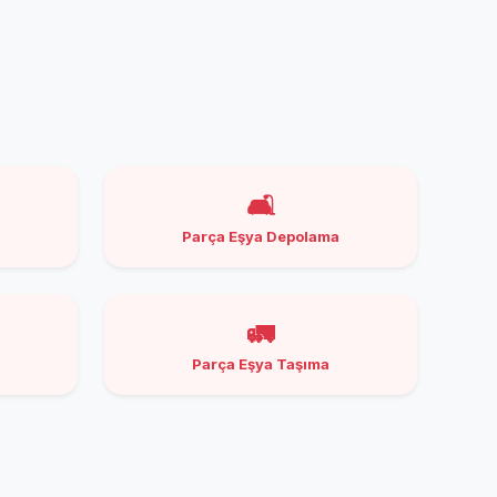
🛋️
Parça Eşya Depolama
🚛
Parça Eşya Taşıma