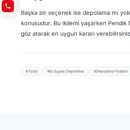
Başka bir seçenek ise depolama mı yoksa
konusudur. Bu ikilemi yaşarken
Pendik 
göz atarak en uygun kararı verebilirsiniz
#Tuzla
#Ev Eşyası Depolama
#Depolama Fiyatları