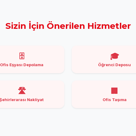
Sizin İçin Önerilen Hizmetler
🗄️
🎓
Ofis Eşyası Depolama
Öğrenci Deposu
🛣️
🏢
Şehirlerarası Nakliyat
Ofis Taşıma