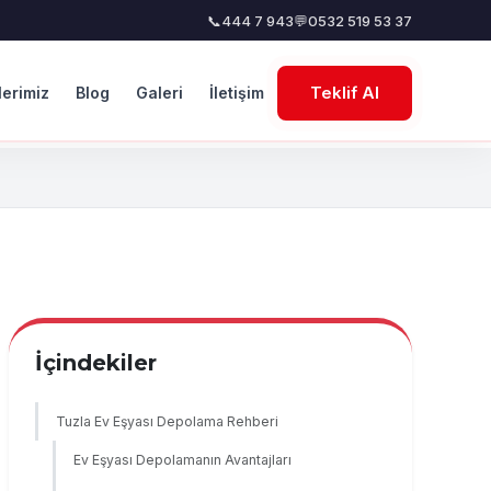
📞
444 7 943
💬
0532 519 53 37
Teklif Al
lerimiz
Blog
Galeri
İletişim
İçindekiler
Tuzla Ev Eşyası Depolama Rehberi
Ev Eşyası Depolamanın Avantajları