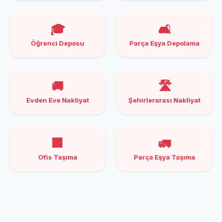
🎓
🛋️
Öğrenci Deposu
Parça Eşya Depolama
🚚
🛣️
Evden Eve Nakliyat
Şehirlerarası Nakliyat
🏢
🚛
Ofis Taşıma
Parça Eşya Taşıma