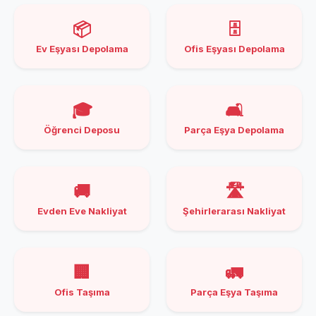
📦
🗄️
Ev Eşyası Depolama
Ofis Eşyası Depolama
🎓
🛋️
Öğrenci Deposu
Parça Eşya Depolama
🚚
🛣️
Evden Eve Nakliyat
Şehirlerarası Nakliyat
🏢
🚛
Ofis Taşıma
Parça Eşya Taşıma