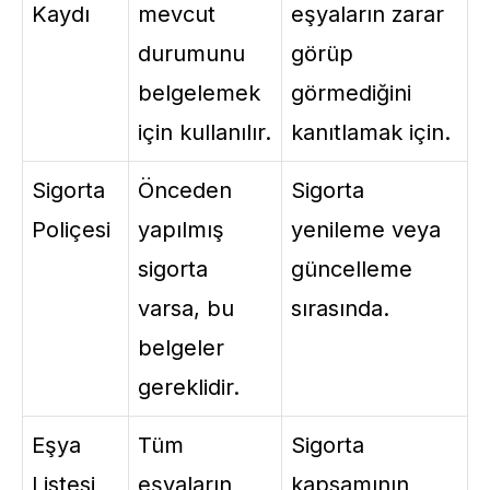
Kaydı
mevcut
eşyaların zarar
durumunu
görüp
belgelemek
görmediğini
için kullanılır.
kanıtlamak için.
Sigorta
Önceden
Sigorta
Poliçesi
yapılmış
yenileme veya
sigorta
güncelleme
varsa, bu
sırasında.
belgeler
gereklidir.
Eşya
Tüm
Sigorta
Listesi
eşyaların
kapsamının