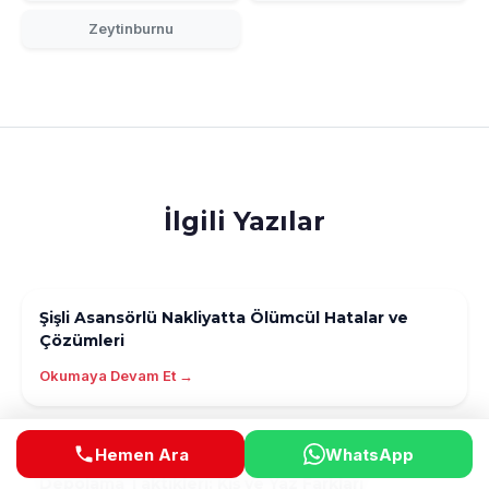
Zeytinburnu
İlgili Yazılar
Şişli Asansörlü Nakliyatta Ölümcül Hatalar ve
Çözümleri
Okumaya Devam Et →
Hemen Ara
WhatsApp
Beyoğlu Asansörlü Nakliyat ile Sezonluk
Depolama Taktikleri: Kış ve Yaz Farkları