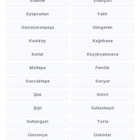
Esenler
Esenyurt
Eyüpsultan
Fatih
Gaziosmanpaşa
Güngören
Kadıköy
Kağıthane
Kartal
Küçükçekmece
Maltepe
Pendik
Sancaktepe
Sarıyer
Şile
Silivri
Şişli
Sultanbeyli
Sultangazi
Tuzla
Ümraniye
Üsküdar