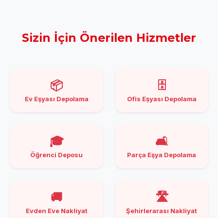
Sizin İçin Önerilen Hizmetler
📦
🗄️
Ev Eşyası Depolama
Ofis Eşyası Depolama
🎓
🛋️
Öğrenci Deposu
Parça Eşya Depolama
🚚
🛣️
Evden Eve Nakliyat
Şehirlerarası Nakliyat