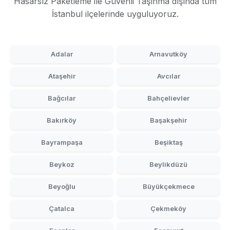
Hasarsız Paketleme ile Güvenli Taşınma dışında tüm
İstanbul ilçelerinde uyguluyoruz.
Adalar
Arnavutköy
Ataşehir
Avcılar
Bağcılar
Bahçelievler
Bakırköy
Başakşehir
Bayrampaşa
Beşiktaş
Beykoz
Beylikdüzü
Beyoğlu
Büyükçekmece
Çatalca
Çekmeköy