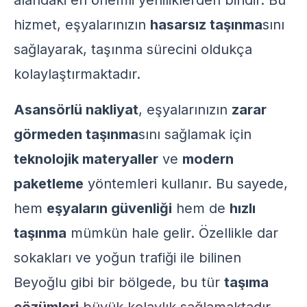
alandaki en önemli yeniliklerden biridir. Bu
hizmet, eşyalarınızın
hasarsız taşınma
sını
sağlayarak, taşınma sürecini oldukça
kolaylaştırmaktadır.
Asansörlü nakliyat
, eşyalarınızın
zarar
görmeden taşınma
sını sağlamak için
teknolojik materyaller
ve
modern
paketleme
yöntemleri kullanır. Bu sayede,
hem
eşyaların güvenliği
hem de
hızlı
taşınma
mümkün hale gelir. Özellikle dar
sokakları ve yoğun trafiği ile bilinen
Beyoğlu gibi bir bölgede, bu tür
taşıma