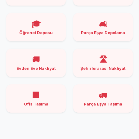
🎓
🛋️
Öğrenci Deposu
Parça Eşya Depolama
🚚
🛣️
Evden Eve Nakliyat
Şehirlerarası Nakliyat
🏢
🚛
Ofis Taşıma
Parça Eşya Taşıma