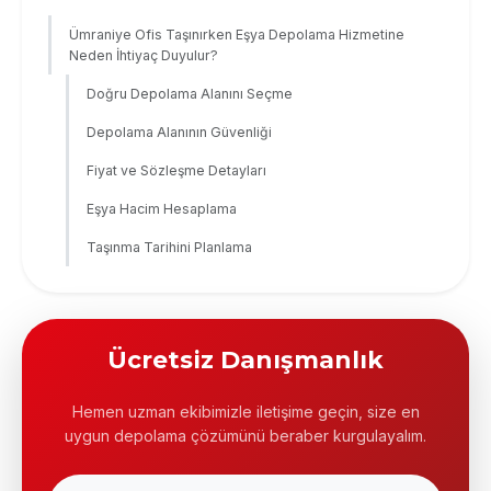
Ümraniye Ofis Taşınırken Eşya Depolama Hizmetine
Neden İhtiyaç Duyulur?
Doğru Depolama Alanını Seçme
Depolama Alanının Güvenliği
Fiyat ve Sözleşme Detayları
Eşya Hacim Hesaplama
Taşınma Tarihini Planlama
Ücretsiz Danışmanlık
Hemen uzman ekibimizle iletişime geçin, size en
uygun depolama çözümünü beraber kurgulayalım.