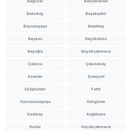
Bağcılar
Bahçelievler
Bakırköy
Başakşehir
Bayrampaşa
Beşiktaş
Beykoz
Beylikdüzü
Beyoğlu
Büyükçekmece
Çatalca
Çekmeköy
Esenler
Esenyurt
Eyüpsultan
Fatih
Gaziosmanpaşa
Güngören
Kadıköy
Kağıthane
Kartal
Küçükçekmece