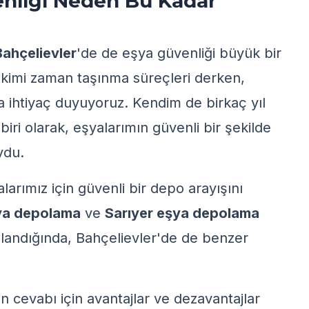
enliği Neden Bu Kadar
Bahçelievler
'de de eşya güvenliği büyük bir
, kimi zaman taşınma süreçleri derken,
a ihtiyaç duyuyoruz. Kendim de birkaç yıl
ri olarak, eşyalarımın güvenli bir şekilde
ydu.
alarımız için güvenli bir depo arayışını
ya depolama
ve
Sarıyer eşya depolama
slandığında,
Bahçelievler
'de de benzer
 cevabı için avantajlar ve dezavantajlar