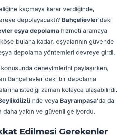
reliğine kaçmaya karar verdiğinde,
 nereye depolayacaktı?
Bahçelievler
'deki
evler eşya depolama
hizmeti aramaya
 köşe bulana kadar, eşyalarının güvende
 eşya depolama yöntemleri devreye girdi.
konusunda deneyimlerini paylaşırken,
den Bahçelievler'deki bir depolama
rına istediği zaman kolayca ulaşabilirdi.
Beylikdüzü
'nde veya
Bayrampaşa
'da da
na daha yakın ve güvenli geliyordu.
kkat Edilmesi Gerekenler