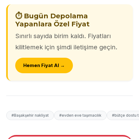
⏱️ Bugün Depolama
Yapanlara Özel Fiyat
Sınırlı sayıda birim kaldı. Fiyatları
kilitlemek için şimdi iletişime geçin.
Hemen Fiyat Al →
#Başakşehir nakliyat
#evden eve taşımacılık
#bütçe dostu 