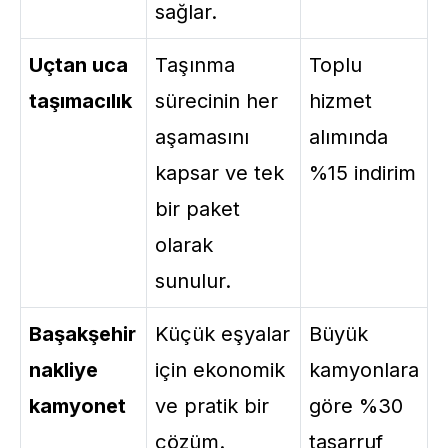
sağlar.
Uçtan uca
Taşınma
Toplu
taşımacılık
sürecinin her
hizmet
aşamasını
alımında
kapsar ve tek
%15 indirim
bir paket
olarak
sunulur.
Başakşehir
Küçük eşyalar
Büyük
nakliye
için ekonomik
kamyonlara
kamyonet
ve pratik bir
göre %30
çözüm.
tasarruf