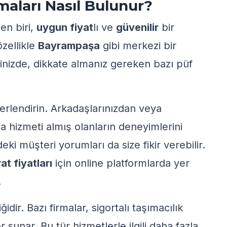
maları Nasıl Bulunur?
en biri,
uygun fiyat
lı ve
güvenilir
bir
özellikle
Bayrampaşa
gibi merkezi bir
ğinizde, dikkate almanız gereken bazı püf
erlendirin. Arkadaşlarınızdan veya
 hizmeti almış olanların deneyimlerini
eki müşteri yorumları da size fikir verebilir.
t fiyatları
için online platformlarda yer
.
ğidir. Bazı firmalar, sigortalı taşımacılık
 sunar. Bu tür hizmetlerle ilgili daha fazla