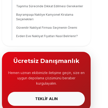
Taşınma Sürecinde Dikkat Edilmesi Gerekenler
Bayrampaşa Nakliye Kamyonet Kiralama
Seçenekleri
Güvenilir Nakliyat Firması Seçmenin Önemi
Evden Eve Nakliyat Fiyatları Nasıl Belirlenir?
Ücretsiz Danışmanlık
Hemen uzman ekibimizle iletişime geçin, size en
uygun depolama çözümünü beraber
kurgulayalım.
TEKLİF ALIN