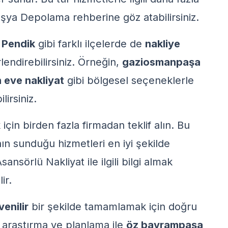
 Eşya Depolama
rehberine göz atabilirsiniz.
a
Pendik
gibi farklı ilçelerde de
nakliye
endirebilirsiniz. Örneğin,
gaziosmanpaşa
 eve nakliyat
gibi bölgesel seçeneklerle
lirsiniz.
için birden fazla firmadan teklif alın. Bu
nın sunduğu hizmetleri en iyi şekilde
sansörlü Nakliyat
ile ilgili bilgi almak
ir.
enilir
bir şekilde tamamlamak için doğru
ir araştırma ve planlama ile
öz bayrampaşa