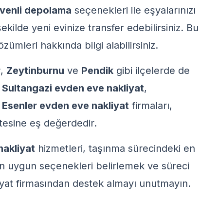
venli depolama
seçenekleri ile eşyalarınızı
şekilde yeni evinize transfer edebilirsiniz. Bu
özümleri
hakkında bilgi alabilirsiniz.
r
,
Zeytinburnu
ve
Pendik
gibi ilçelerde de
.
Sultangazi evden eve nakliyat
,
e
Esenler evden eve nakliyat
firmaları,
tesine eş değerdedir.
akliyat
hizmetleri, taşınma sürecindeki en
 en uygun seçenekleri belirlemek ve süreci
liyat firmasından destek almayı unutmayın.