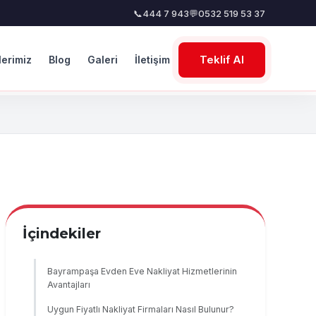
📞
444 7 943
💬
0532 519 53 37
Teklif Al
lerimiz
Blog
Galeri
İletişim
İçindekiler
Bayrampaşa Evden Eve Nakliyat Hizmetlerinin
Avantajları
Uygun Fiyatlı Nakliyat Firmaları Nasıl Bulunur?