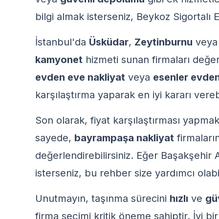
bilgi almak isterseniz,
Beykoz Sigortalı
İstanbul'da
Üsküdar
,
Zeytinburnu
vey
kamyonet
hizmeti sunan firmaları değerl
evden eve nakliyat
veya
esenler evden
karşılaştırma yaparak en iyi kararı verebi
Son olarak, fiyat karşılaştırması yapmak 
sayede,
bayrampaşa nakliyat
firmaları
değerlendirebilirsiniz. Eğer
Başakşehir A
isterseniz, bu rehber size yardımcı olabil
Unutmayın, taşınma sürecini
hızlı
ve
güv
firma seçimi kritik öneme sahiptir. İyi b