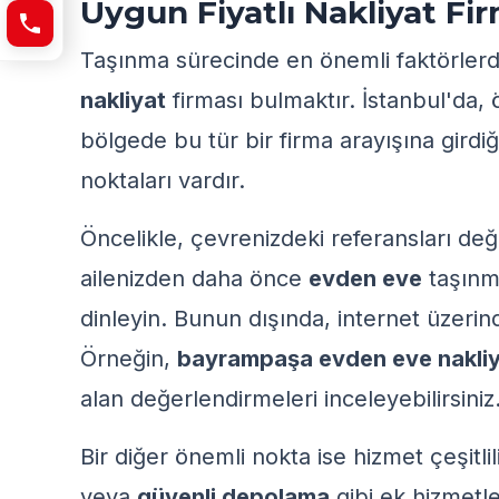
Uygun Fiyatlı Nakliyat Fir
Taşınma sürecinde en önemli faktörlerd
nakliyat
firması bulmaktır. İstanbul'da, 
bölgede bu tür bir firma arayışına girdi
noktaları vardır.
Öncelikle, çevrenizdeki referansları değ
ailenizden daha önce
evden eve
taşınma
dinleyin. Bunun dışında, internet üzerind
Örneğin,
bayrampaşa evden eve nakliya
alan değerlendirmeleri inceleyebilirsiniz
Bir diğer önemli nokta ise hizmet çeşitlili
veya
güvenli depolama
gibi ek hizmetler