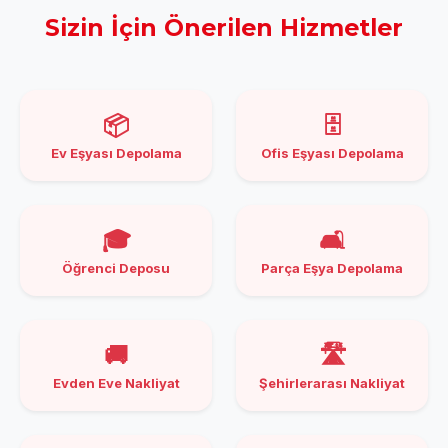
Sizin İçin Önerilen Hizmetler
📦
🗄️
Ev Eşyası Depolama
Ofis Eşyası Depolama
🎓
🛋️
Öğrenci Deposu
Parça Eşya Depolama
🚚
🛣️
Evden Eve Nakliyat
Şehirlerarası Nakliyat