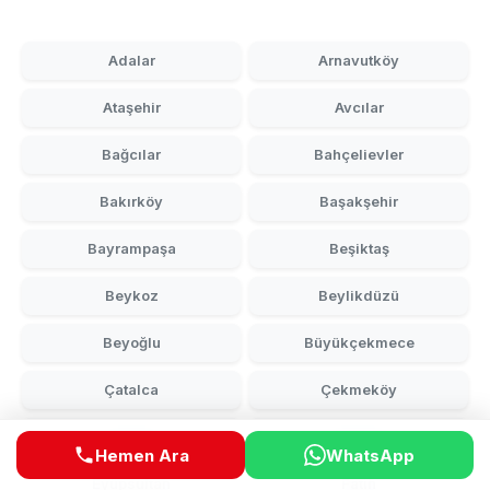
Adalar
Arnavutköy
Ataşehir
Avcılar
Bağcılar
Bahçelievler
Bakırköy
Başakşehir
Bayrampaşa
Beşiktaş
Beykoz
Beylikdüzü
Beyoğlu
Büyükçekmece
Çatalca
Çekmeköy
Esenler
Esenyurt
Hemen Ara
WhatsApp
Eyüpsultan
Fatih